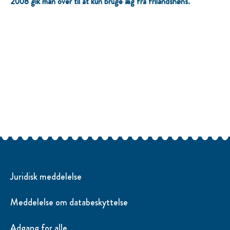
2008 gik man over til at kun bruge æg fra frilandshøns.
Derfor ønsker Hellmann's å hjelpe folk med å være mer
oppfinnsomme, slik at de kan nyte maten som den enkle gleden
den er og sløse mindre, for «mat er tross alt for god til å bli
kastet»!
Når du står foran det åpne kjøleskapet og tenker «jeg har
ingenting å spise», kan du ta frem et glass med Hellmann's og i
stedet tenke «jeg kan lage noe». For det er utrolig hva du kan
få til med «ingenting igjen» i kjøleskapet ditt og litt Hellmann's.
Bruk Hellmann's til å blande sammen en dressing, lag et deilig
smørbrød, eller til og med en kremet pastasaus. Hellmann's
skaper smaker som kan hjelpe deg med å redusere matsvinnet.
Juridisk meddelelse
Meddelelse om databeskyttelse
Adgang for alle