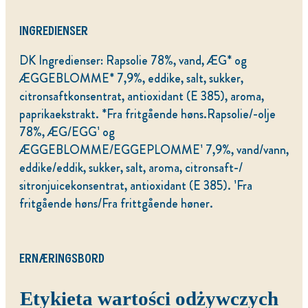
INGREDIENSER
DK Ingredienser: Rapsolie 78%, vand, ÆG* og
ÆGGEBLOMME* 7,9%, eddike, salt, sukker,
citronsaftkonsentrat, antioxidant (E 385), aroma,
paprikaekstrakt. *Fra fritgående høns.Rapsolie/-olje
78%, ÆG/EGG¹ og
ÆGGEBLOMME/EGGEPLOMME¹ 7,9%, vand/vann,
eddike/eddik, sukker, salt, aroma, citronsaft-/
sitronjuicekonsentrat, antioxidant (E 385). ¹Fra
fritgående høns/Fra frittgående høner.
ERNÆRINGSBORD
Etykieta wartości odżywczych