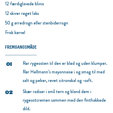
12 færdiglavede blinis
12 skiver røget laks
50 g ørredrogn eller stenbiderrogn
Frisk kørvel
FREMGANGSMÅDE
Rør rygeosten til den er blød og uden klumper.
Rør Hellmann’s mayonnaise i og smag til med
salt og peber, revet citronskal og -saft.
Skær radiser i små tern og bland dem i
rygeostcremen sammen med den finthakkede
dild.