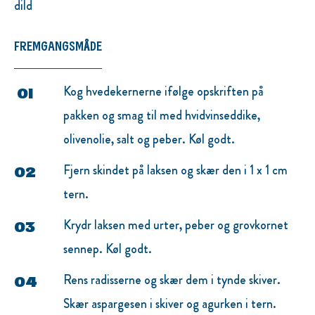
dild
FREMGANGSMÅDE
Kog hvedekernerne ifølge opskriften på
pakken og smag til med hvidvinseddike,
olivenolie, salt og peber. Køl godt.
Fjern skindet på laksen og skær den i 1 x 1 cm
tern.
Krydr laksen med urter, peber og grovkornet
sennep. Køl godt.
Rens radisserne og skær dem i tynde skiver.
Skær aspargesen i skiver og agurken i tern.