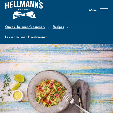
Menu
om os | hellmann's danmark
Recipes
Laksebowl med Hvedekerner