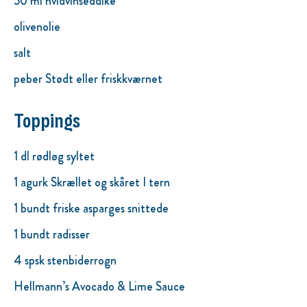
50 ml hvidvinseddike
olivenolie
salt
peber Stødt eller friskkværnet
Toppings
1 dl rødløg syltet
1 agurk Skrællet og skåret I tern
1 bundt friske asparges snittede
1 bundt radisser
4 spsk stenbiderrogn
Hellmann’s Avocado & Lime Sauce