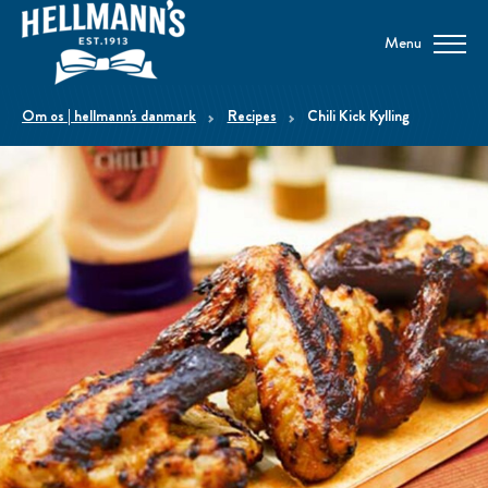
Menu
om os | hellmann's danmark
Recipes
Chili Kick Kylling