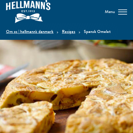
Menu
om os | hellmann's danmark
Recipes
Spansk Omelet