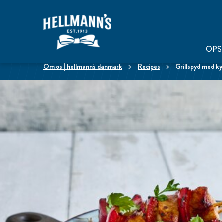
OPS
om os | hellmann's danmark
Recipes
Grillspyd med ky