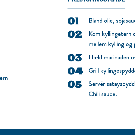
Bland olie, sojasau
Kom kyllingetern 
mellem kylling og 
Hæld marinaden ov
Grill kyllingespyd
tern
Servér satayspyd
Chili sauce.