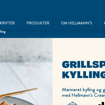
KRIFTER
PRODUKTER
OM HELLMANN’S
lling
GRILLS
KYLLIN
Marineret kylling og g
med Hellmann’s Cream