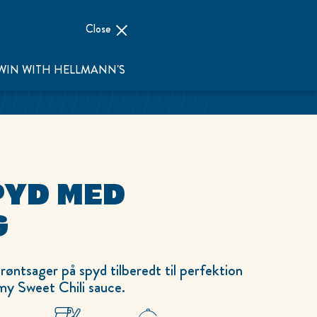
Close
WIN WITH HELLMANN'S
PYD MED
G
røntsager på spyd tilberedt til perfektion
y Sweet Chili sauce.