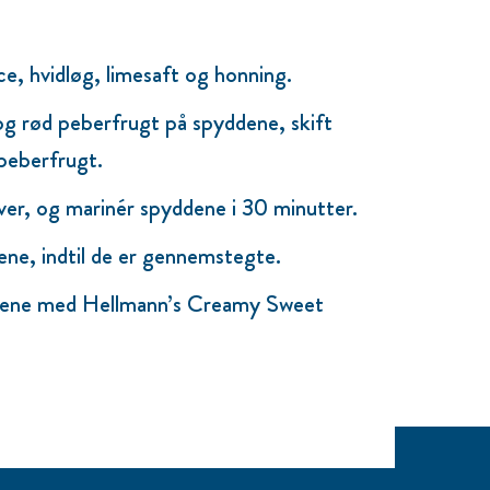
ce, hvidløg, limesaft og honning.
og rød peberfrugt på spyddene, skift
peberfrugt.
er, og marinér spyddene i 30 minutter.
dene, indtil de er gennemstegte.
dene med Hellmann’s Creamy Sweet