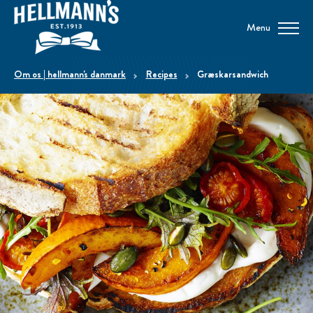
Menu
om os | hellmann's danmark
Recipes
Græskarsandwich