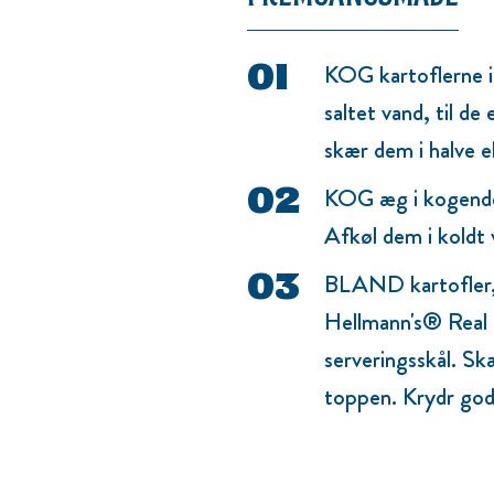
KOG kartoflerne i 
saltet vand, til de
skær dem i halve el
KOG æg i kogende 
Afkøl dem i koldt 
BLAND kartofler, r
Hellmann's® Real 
serveringsskål. S
toppen. Krydr god