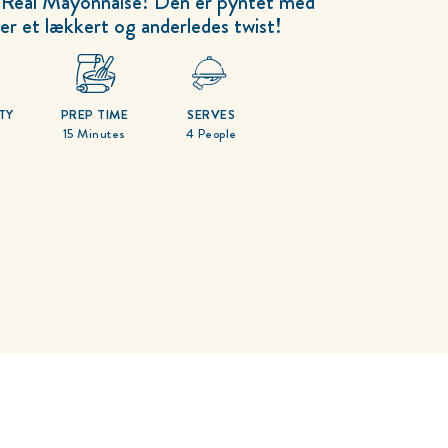
g Real Mayonnaise! Den er pyntet med
er et lækkert og anderledes twist!
TY
PREP TIME
SERVES
15 Minutes
4 People