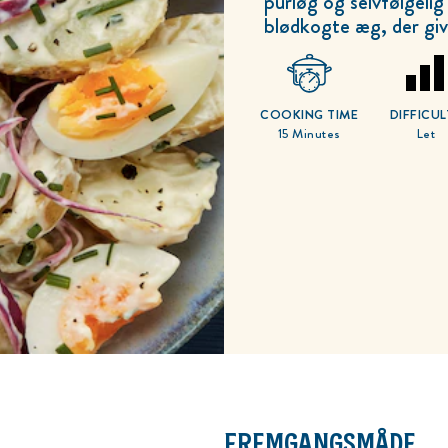
purløg og selvfølgeli
blødkogte æg, der giv
COOKING TIME
DIFFICUL
15 Minutes
Let
FREMGANGSMÅDE